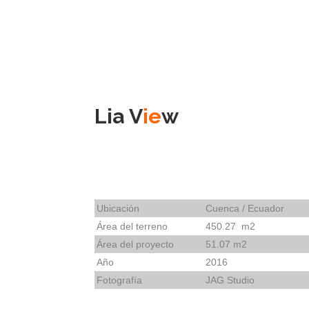
Lia V
ie
w
Ubicación
Cuenca / Ecuador
Área del terreno
450.27 m2
Área del proyecto
51.07 m2
Año
2016
Fotografía
JAG Studio