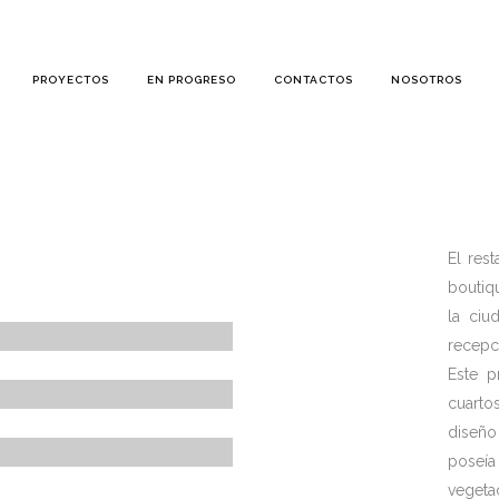
PROYECTOS
EN PROGRESO
CONTACTOS
NOSOTROS
El res
boutiq
la ciu
recepc
Este p
cuarto
diseñ
poseía
vegeta