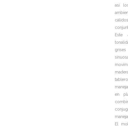
así l
ambien
cálido
conjunt
Este 
tonali
grises
sinuo
movimi
mader
tabler
maneja
en pl
combi
conju
maneja
El mob