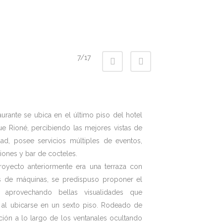
7/17
taurante se ubica en el último piso del hotel
ue Rioné, percibiendo las mejores vistas de
dad, posee servicios múltiples de eventos,
iones y bar de cocteles.
royecto anteriormente era una terraza con
s de máquinas, se predispuso proponer el
o aprovechando bellas visualidades que
 al ubicarse en un sexto piso. Rodeado de
ción a lo largo de los ventanales ocultando