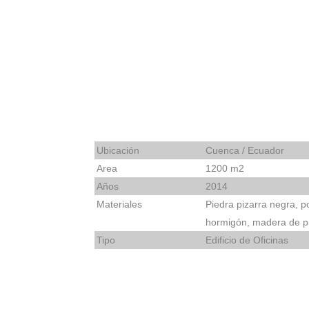
Ubicación
Cuenca / Ecuador
Area
1200 m2
Años
2014
Materiales
Piedra pizarra negra, 
hormigón, madera de p
Tipo
Edificio de Oficinas