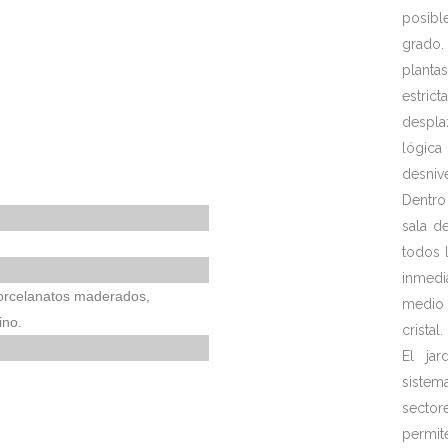
posibl
grado.
plant
estri
despla
lógica
desnive
Dentro
sala de
todos 
inmedi
porcelanatos maderados,
medio
ino.
cristal.
El jar
sistem
sector
permite