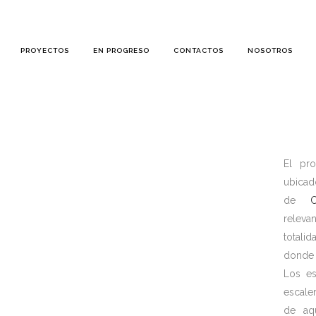
PROYECTOS
EN PROGRESO
CONTACTOS
NOSOTROS
El pro
ubicad
de
C
releva
totali
donde 
Los es
escale
de aq