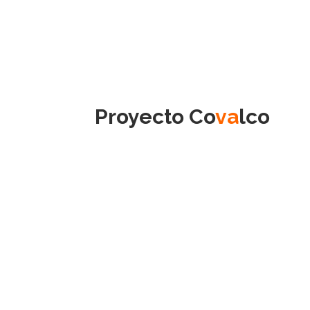
Proyecto Co
va
lco