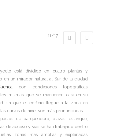
11/17
yecto está dividido en cuatro plantas y
o en un mirador natural al Sur de la ciudad
uenca
con condiciones topográficas
ntes mismas que se mantienen casi en su
dad sin que el edificio llegue a la zona en
las curvas de nivel son más pronunciadas.
pacios de parqueadero, plazas, estanque,
ras de acceso y vías se han trabajado dentro
uellas zonas más amplias y explanadas