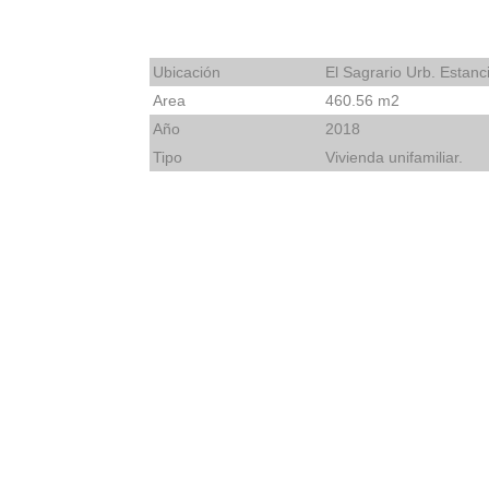
Ubicación
El Sagrario Urb. Estanc
Area
460.56 m2
Año
2018
Tipo
Vivienda unifamiliar.