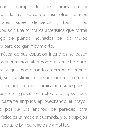
alidad acompañado de Iluminación y
nas falsas marcando así otros planos
ontales súper delicados , los muros
ados son una forma característica que forma
ego de planos inclinados de los muros
les para otorgar movimiento.
mática de sus espacios interiores se basan
ores primarios tales como el amarillo puro,
ro y gris, combinándolos armoniosamente
sí, su revestimiento de hormigón encofrado
 ha dictado colocar iluminación superpuesta
como dirigibles en rieles etc., goza con
 bastante amplios aprovechando el mayor
io posible los anchos de paredes, otra
erística es la madera quemada, y sus espejos
 social le brinda reflejos y amplitud.