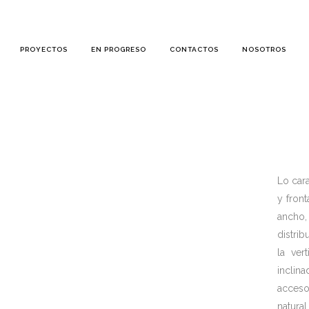
PROYECTOS
EN PROGRESO
CONTACTOS
NOSOTROS
Lo cara
y fron
ancho,
distri
la ver
inclin
acceso
natur