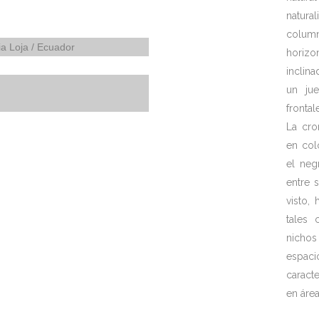
natur
colum
ia Loja / Ecuador
horiz
inclin
un ju
fronta
La cro
en col
el neg
entre 
visto,
tales 
nichos
espac
caract
en área