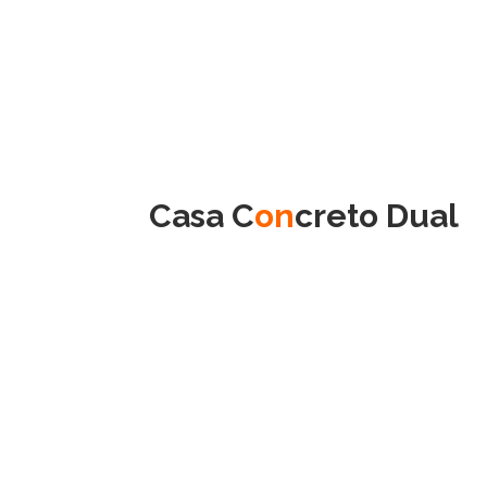
Casa C
on
creto Dual