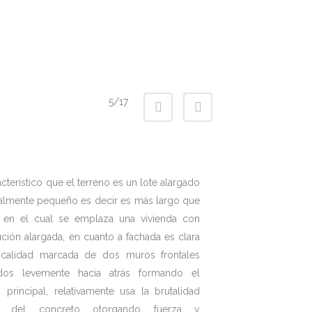
5/17
cterístico que el terreno es un lote alargado
talmente pequeño es decir es más largo que
 en el cual se emplaza una vivienda con
bución alargada, en cuanto a fachada es clara
ticalidad marcada de dos muros frontales
ados levemente hacia atrás formando el
 principal, relativamente usa la brutalidad
al del concreto otorgando fuerza y